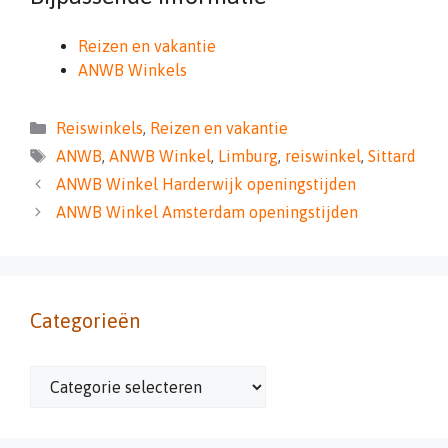
Reizen en vakantie
ANWB Winkels
Categorieën
Reiswinkels
,
Reizen en vakantie
Tags
ANWB
,
ANWB Winkel
,
Limburg
,
reiswinkel
,
Sittard
ANWB Winkel Harderwijk openingstijden
ANWB Winkel Amsterdam openingstijden
Categorieën
Categorieën