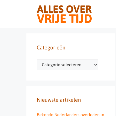
Ga
naar
de
inhoud
Categorieën
Categorieën
Nieuwste artikelen
Bekende Nederlanders overleden in