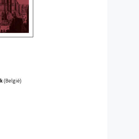
ck
(België)