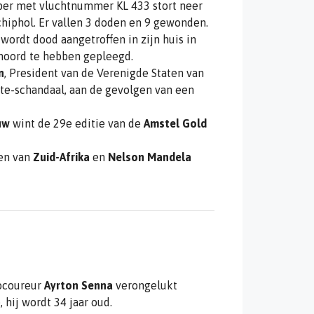
per met vluchtnummer KL 433 stort neer
chiphol. Er vallen 3 doden en 9 gewonden.
wordt dood aangetroffen in zijn huis in
lfmoord te hebben gepleegd.
n
, President van de Verenigde Staten van
ate-schandaal, aan de gevolgen van een
uw
wint de 29e editie van de
Amstel Gold
gen van
Zuid-Afrika
en
Nelson Mandela
tocoureur
Ayrton Senna
verongelukt
, hij wordt 34 jaar oud.