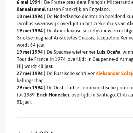
6 mei 1994
| De Franse president François Mitterrand 
Kanaaltunnel
tussen Frankrijk en Engeland.
10 mei 1994
| De Nederlandse dichter en beeldend ku
Jacobus Swaanswijk overlijdt in het ziekenhuis van Alk
19 mei 1994
| De Amerikaanse societyvrouw en echtge
Griekse magnaat Aristoteles Onassis,
Jacqueline Kenne
wordt 64 jaar.
19 mei 1994
| De Spaanse wielrenner
Luis Ocaña
, win
Tour de France in 1974, overlijdt in Caupenne-d’Armag
Hij wordt 48 jaar.
27 mei 1994
| De Russische schrijver
Aleksander Solzj
ballingschap.
29 mei 1994
| De Oost-Duitse communistische politicu
tot 1989,
Erich Honecker
, overlijdt in Santiago, Chili
81 jaar.