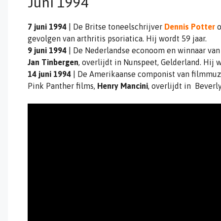
Juni 1994
7 juni 1994
| De Britse toneelschrijver
Dennis Potter
o
gevolgen van arthritis psoriatica. Hij wordt 59 jaar.
9 juni 1994
| De Nederlandse econoom en winnaar van 
Jan Tinbergen
, overlijdt in Nunspeet, Gelderland. Hij w
14 juni 1994
| De Amerikaanse componist van filmmuzi
Pink Panther films,
Henry Mancini
, overlijdt in Beverly