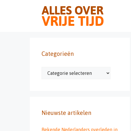
Ga
naar
de
inhoud
Categorieën
Categorieën
Nieuwste artikelen
Bekende Nederlanders overleden in