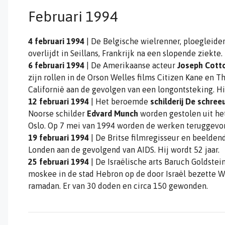
Februari 1994
4 februari 1994
| De Belgische wielrenner, ploegleider
overlijdt in Seillans, Frankrijk na een slopende ziekte. 
6 februari 1994
| De Amerikaanse acteur
Joseph Cott
zijn rollen in de Orson Welles films Citizen Kane en T
Californië aan de gevolgen van een longontsteking. Hij
12 februari 1994
| Het beroemde
schilderij De schree
Noorse schilder
Edvard Munch
worden gestolen uit h
Oslo. Op 7 mei van 1994 worden de werken teruggevon
19 februari 1994
| De Britse filmregisseur en beelde
Londen aan de gevolgend van AIDS. Hij wordt 52 jaar.
25 februari 1994
| De Israëlische arts Baruch Goldstei
moskee in de stad Hebron op de door Israël bezette W
ramadan. Er van 30 doden en circa 150 gewonden.