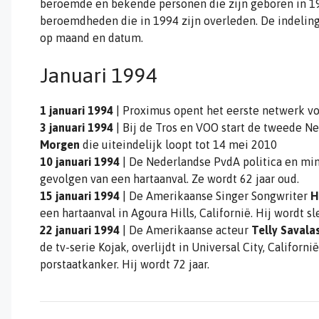
beroemde en bekende personen die zijn geboren in 199
beroemdheden die in 1994 zijn overleden. De indeling
op maand en datum.
Januari 1994
1 januari 1994
| Proximus opent het eerste netwerk v
3 januari 1994
| Bij de Tros en VOO start de tweede N
Morgen
die uiteindelijk loopt tot 14 mei 2010
10 januari 1994
| De Nederlandse PvdA politica en mi
gevolgen van een hartaanval. Ze wordt 62 jaar oud.
15 januari 1994
| De Amerikaanse Singer Songwriter
H
een hartaanval in Agoura Hills, Californië. Hij wordt sle
22 januari 1994
| De Amerikaanse acteur
Telly Savala
de tv-serie Kojak, overlijdt in Universal City, Californ
porstaatkanker. Hij wordt 72 jaar.