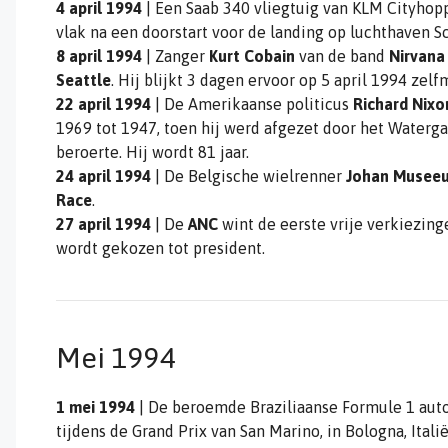
4 april 1994
| Een Saab 340 vliegtuig van KLM Cityhop
vlak na een doorstart voor de landing op luchthaven S
8 april 1994
| Zanger
Kurt Cobain
van de band
Nirvana
Seattle
. Hij blijkt 3 dagen ervoor op 5 april 1994 ze
22 april 1994
| De Amerikaanse politicus
Richard Nixo
1969 tot 1947, toen hij werd afgezet door het Waterg
beroerte. Hij wordt 81 jaar.
24 april 1994
| De Belgische wielrenner
Johan Musee
Race
.
27 april 1994
| De
ANC
wint de eerste vrije verkiezin
wordt gekozen tot president.
Mei 1994
1 mei 1994
| De beroemde Braziliaanse Formule 1 au
tijdens de Grand Prix van San Marino, in Bologna, Italië